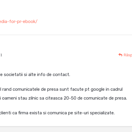
dia-for-pr-ebook/
41
Răs
 societatii si alte info de contact.
mul rand comunicatele de presa sunt facute pt google in cadrul
cati oameni stau zilnic sa citeasca 20-50 de comunicate de presa.
clienti ca firma exista si comunica pe site-uri specializate.