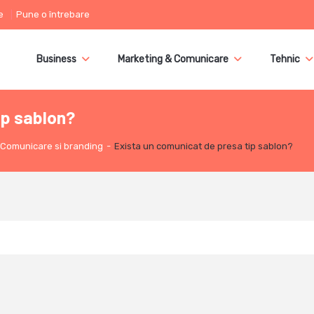
e
Pune o întrebare
Business
Marketing & Comunicare
Tehnic
ip sablon?
Comunicare si branding
-
Exista un comunicat de presa tip sablon?