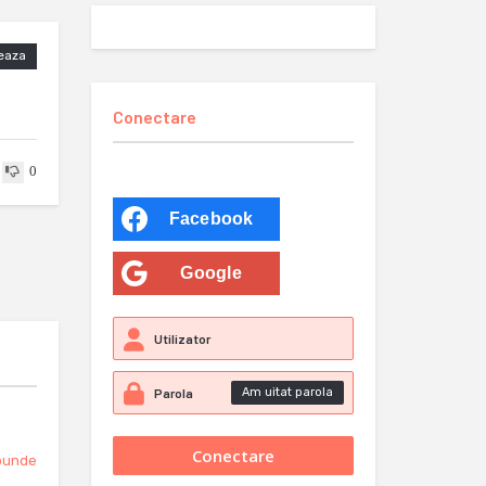
eaza
Conectare
0
Facebook
Google
Am uitat parola
punde