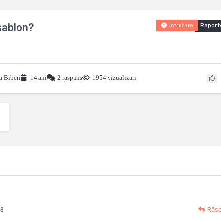
sablon?
Raport
Intrebare
a Biberi
14 ani
2 raspuns
1954 vizualizari
38
Răs