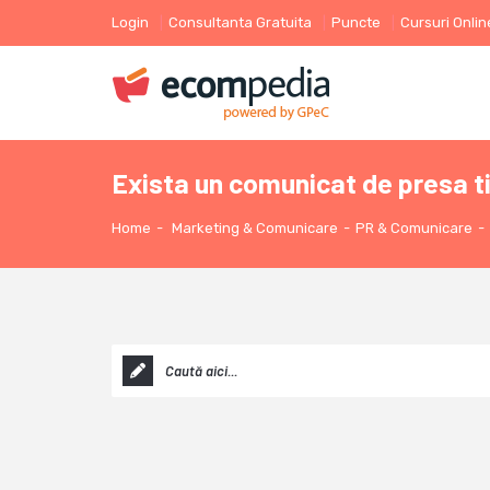
Login
Consultanta Gratuita
Puncte
Cursuri Onlin
Exista un comunicat de presa t
Home
-
Marketing & Comunicare
-
PR & Comunicare
-