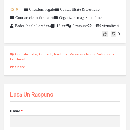
0
Chestiuni legale
Contabilitate & Gestiune
Contractele cu furnizorii
Organizare magazin online
Badea Ionela Loredana
13 ani
0 raspuns
1450 vizualizari
0
Contabilitate
,
Control
,
Factura
,
Persoana Fizica Autorizata
,
Producator
Share
Lasă Un Răspuns
Name
*