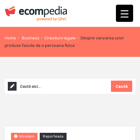
Home
-
Business
-
Chestiuni legale
-
Despre vanzarea unor
produse facute de o persoana fizica
Caută
Raporteaza
Intrebare