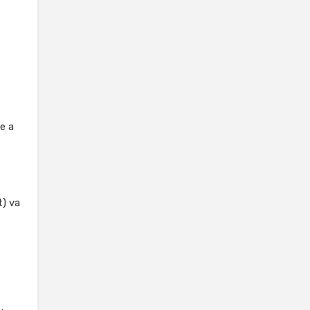
re a
t) va