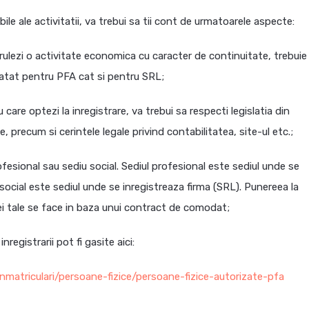
le ale activitatii, va trebui sa tii cont de urmatoarele aspecte:
ulezi o activitate economica cu caracter de continuitate, trebuie
a atat pentru PFA cat si pentru SRL;
 care optezi la inregistrare, va trebui sa respecti legislatia din
 precum si cerintele legale privind contabilitatea, site-ul etc.;
profesional sau sediu social. Sediul profesional este sediul unde se
 social este sediul unde se inregistreaza firma (SRL). Punereea la
ei tale se face in baza unui contract de comodat;
egistrarii pot fi gasite aici:
nmatriculari/persoane-fizice/persoane-fizice-autorizate-pfa