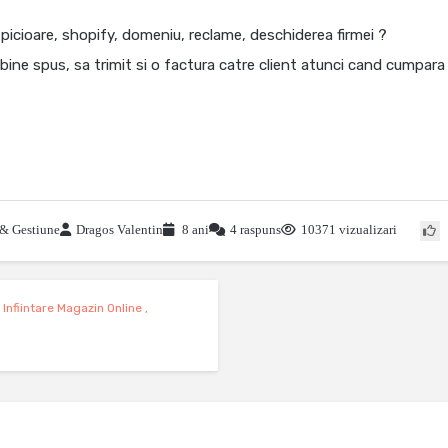
icioare, shopify, domeniu, reclame, deschiderea firmei ?
bine spus, sa trimit si o factura catre client atunci cand cumpara
 & Gestiune
Dragos Valentin
8 ani
4 raspuns
10371 vizualizari
,
Infiintare Magazin Online
,