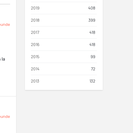
2019
408
2018
399
punde
2017
418
2016
418
2015
99
 la
2014
72
2013
132
punde