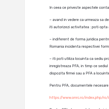
In ceea ce priveste aspectele contabi
– avand in vedere ca urmeaza sa der
iti autorizezi activitatea : poti opt
– indiferent de forma juridica pentru
Romania incidenta respectivei forme,
– iti poti utiliza locuinta ca sediu 
inregistreaza PFA, in timp ce sediul
dispozita firmei sau a PFA a locuint
Pentru PFA, documentele necesare inr
https://www.onrc.ro/index.php/ro/i