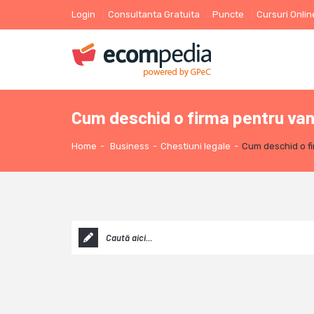
Login
Consultanta Gratuita
Puncte
Cursuri Onlin
Cum deschid o firma pentru van
Home
-
Business
-
Chestiuni legale
-
Cum deschid o fi