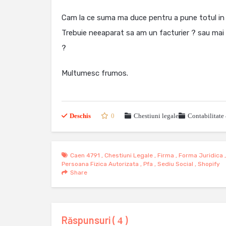
Cam la ce suma ma duce pentru a pune totul in p
Trebuie neeaparat sa am un facturier ? sau mai 
?
Multumesc frumos.
Deschis
0
Chestiuni legale
Contabilitate
Caen 4791
,
Chestiuni Legale
,
Firma
,
Forma Juridica
Persoana Fizica Autorizata
,
Pfa
,
Sediu Social
,
Shopify
Share
Răspunsuri (
)
4