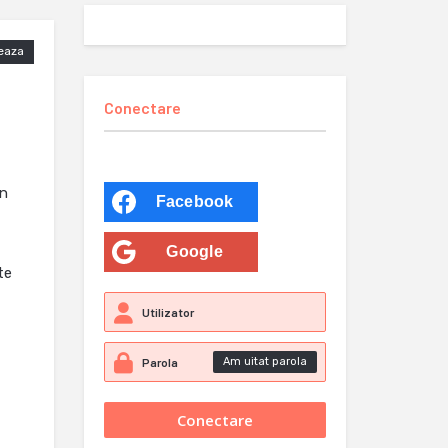
eaza
Conectare
in
Facebook
Google
te
Am uitat parola