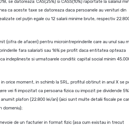
2018, se datoreaza: CAS(25%) si CASS(10%) raportate la salariul mi
iunea ca aceste taxe se datoreaza daca persoanele au venituri din
alizate cel puțin egale cu 12 salarii minime brute, respectiv 22.80
it (cifra de afaceri) pentru microintreprinderile care au unul sau m
prinderile fara salariati sau 16% pe profit daca entitatea opteaza
ca indeplineste si urmatoarele conditii: capital social minim 45.000
t in orice moment, in schimb la SRL, profitul obtinut in anul X se 
agere vei fi impozitat ca persoana fizica cu impozit pe dividende 5%
mit plafon (22.800 lei/an) (aici sunt multe detalii fiscale pe car
 in domeniu);
nevoie de un facturier in format fizic (asa cum existau in trecut