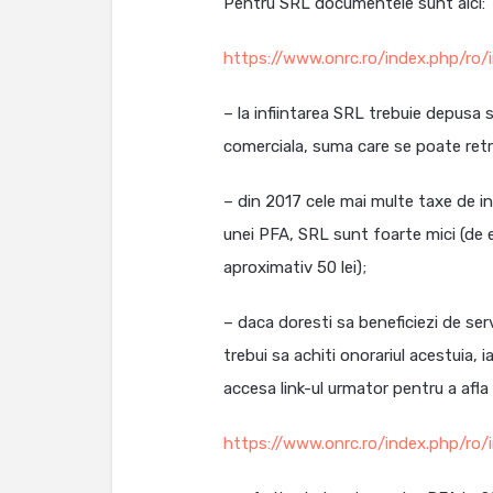
Pentru SRL documentele sunt aici:
https://www.onrc.ro/index.php/ro/i
– la infiintarea SRL trebuie depusa 
comerciala, suma care se poate retra
– din 2017 cele mai multe taxe de in
unei PFA, SRL sunt foarte mici (de 
aproximativ 50 lei);
– daca doresti sa beneficiezi de serv
trebui sa achiti onorariul acestuia, 
accesa link-ul urmator pentru a afla 
https://www.onrc.ro/index.php/ro/in