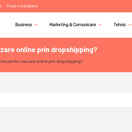
e
Pune o întrebare
Business
Marketing & Comunicare
Tehnic
zare online prin dropshipping?
rma pentru vanzare online prin dropshipping?