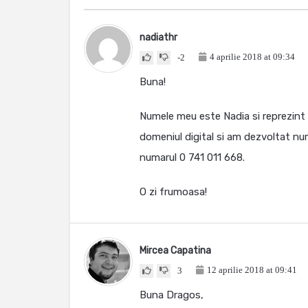
nadiathr
4 aprilie 2018 at 09:34
-2
Buna!
Numele meu este Nadia si reprezint
domeniul digital si am dezvoltat n
numarul 0 741 011 668.
O zi frumoasa!
Mircea Capatina
12 aprilie 2018 at 09:41
3
Buna Dragos,