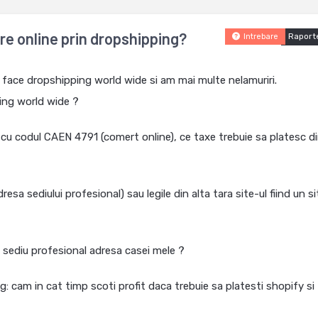
e online prin dropshipping?
Raport
Intrebare
a face dropshipping world wide si am mai multe nelamuriri.
ping world wide ?
u codul CAEN 4791 (comert online), ce taxe trebuie sa platesc d
resa sediului profesional) sau legile din alta tara site-ul fiind un si
 sediu profesional adresa casei mele ?
g: cam in cat timp scoti profit daca trebuie sa platesti shopify si