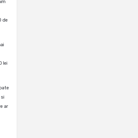
nim
0 de
ai
 lei
poate
 si
e ar