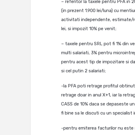
– referitor la taxele pentru PFA in 
(in prezent 1.900 lei/luna) cu ment
activitati independente, estimate/re
lei, si impozit 10% pe venit;
– taxele pentru SRL pot fi 1% din ven
multi salariati, 3% pentru microintre
pentru acest tip de impozitare si da
si cel putin 2 salariati;
-la PFA poti retrage profitul obtinu
retrage doar in anul X+1, iar la retr
CASS de 10% daca se depaseste un anu
fi bine sa le discuti cu un specialist
-pentru emiterea facturilor nu este 