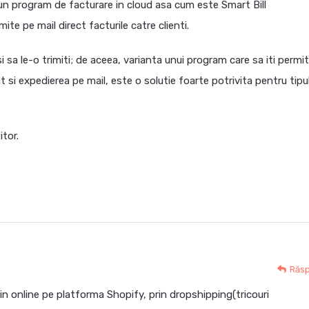
 un program de facturare in cloud asa cum este Smart Bill
rimite pe mail direct facturile catre clienti.
si sa le-o trimiti; de aceea, varianta unui program care sa iti permi
at si expedierea pe mail, este o solutie foarte potrivita pentru tipu
itor.
Răs
 online pe platforma Shopify, prin dropshipping(tricouri