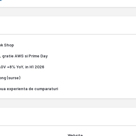
Tok Shop
, gratie AWS si Prime Day
 AOV +8% YoY, in H1 2026
Kong (surse)
oua experienta de cumparaturi
Website