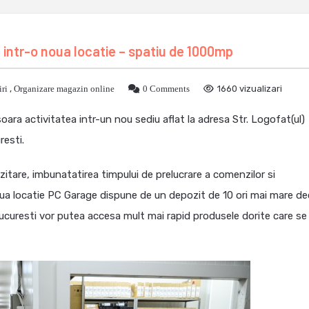
intr-o noua locatie – spatiu de 1000mp
ri
,
Organizare magazin online
0 Comments
1660 vizualizari
oara activitatea intr-un nou sediu aflat la adresa Str. Logofat(ul)
resti.
zitare, imbunatatirea timpului de prelucrare a comenzilor si
noua locatie PC Garage dispune de un depozit de 10 ori mai mare d
in Bucuresti vor putea accesa mult mai rapid produsele dorite care se