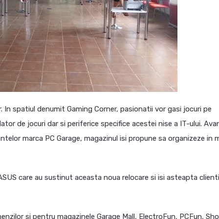
r. In spatiul denumit Gaming Corner, pasionatii vor gasi jocuri pe
r de jocuri dar si periferice specifice acestei nise a IT-ului. Ava
ntelor marca PC Garage, magazinul isi propune sa organizeze in
US care au sustinut aceasta noua relocare si isi asteapta clientii
omenzilor si pentru magazinele Garage Mall, ElectroFun, PCFun, Sh