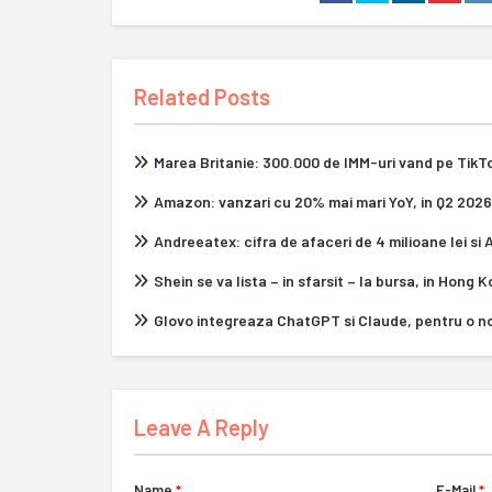
Related Posts
Marea Britanie: 300.000 de IMM-uri vand pe Tik
Amazon: vanzari cu 20% mai mari YoY, in Q2 2026
Andreeatex: cifra de afaceri de 4 milioane lei si
Shein se va lista – in sfarsit – la bursa, in Hong 
Glovo integreaza ChatGPT si Claude, pentru o n
Leave A Reply
Name
*
E-Mail
*