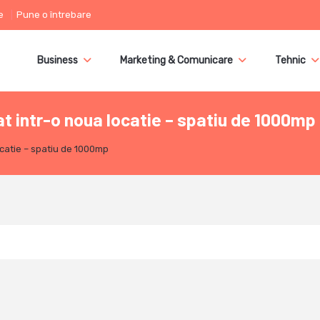
e
Pune o întrebare
Business
Marketing & Comunicare
Tehnic
 intr-o noua locatie – spatiu de 1000mp
catie – spatiu de 1000mp