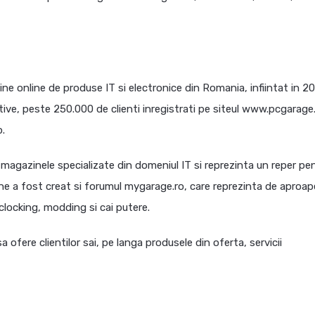
ne online de produse IT si electronice din Romania, infiintat in 2
e, peste 250.000 de clienti inregistrati pe siteul www.pcgarage.
p.
magazinele specializate din domeniul IT si reprezinta un reper pe
une a fost creat si forumul mygarage.ro, care reprezinta de aproap
locking, modding si cai putere.
 ofere clientilor sai, pe langa produsele din oferta, servicii