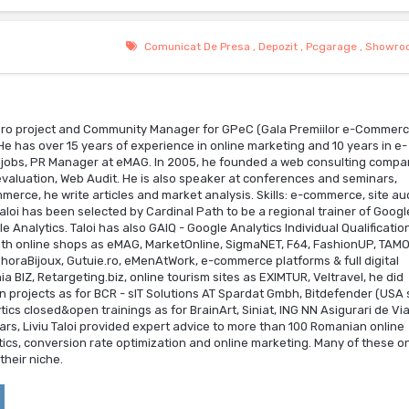
Comunicat De Presa
,
Depozit
,
Pcgarage
,
Showro
a.ro project and Community Manager for GPeC (Gala Premiilor e-Commerc
has over 15 years of experience in online marketing and 10 years in e-
jobs, PR Manager at eMAG. In 2005, he founded a web consulting compa
valuation, Web Audit. He is also speaker at conferences and seminars,
merce, he write articles and market analysis. Skills: e-commerce, site aud
Taloi has been selected by Cardinal Path to be a regional trainer of Googl
nalytics. Taloi has also GAIQ - Google Analytics Individual Qualificatio
 with online shops as eMAG, MarketOnline, SigmaNET, F64, FashionUP, TAMO
phoraBijoux, Gutuie.ro, eMenAtWork, e-commerce platforms & full digital
BIZ, Retargeting.biz, online tourism sites as EXIMTUR, Veltravel, he did
n projects as for BCR - sIT Solutions AT Spardat Gmbh, Bitdefender (USA s
ics closed&open trainings as for BrainArt, Siniat, ING NN Asigurari de Via
rs, Liviu Taloi provided expert advice to more than 100 Romanian online
tics, conversion rate optimization and online marketing. Many of these o
heir niche.