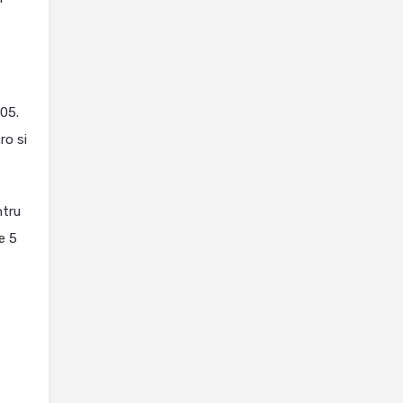
005.
ro si
ntru
e 5