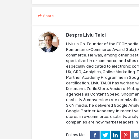
Share
Despre
Liviu Taloi
Liviu is Co-Founder of the ECOMpedi
Romanian e-Commerce Award Gala). He 
commerce. He was, among other past 
specialized in e-commerce and sites e
especially dedicated to electronic com
UX, CRO, Analytics, Online Marketing. 
Partner Academy Programme in Google A
certification. Liviu TALOI has worked
Kurtmann, ZorileStore, Vexio.ro, Meta
agencies as Content Speed, Shopmania 
usability & conversion rate optmizatio
SKIN media, he delivered Google Analyt
Google Partner Academy. In recent yea
stores in e-commerce, usability, analy
companies are now market leaders in t
Follow Me