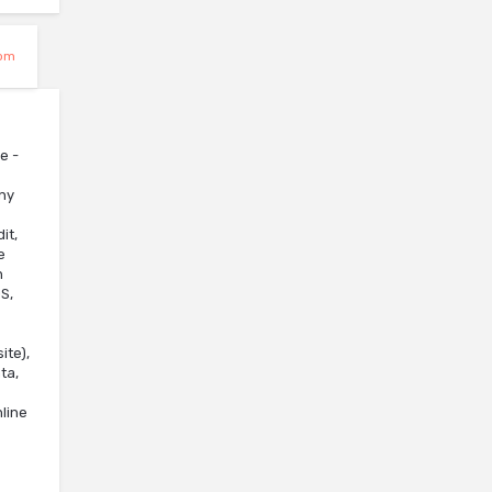
om
e -
ny
it,
e
n
S,
ite),
ta,
nline