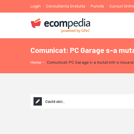
Login
Consultanta Gratuita
Puncte
Cursuri Onlin
Comunicat: PC Garage s-a mutat
Home
-
Comunicat: PC Garage s-a mutat intr-o noua lo