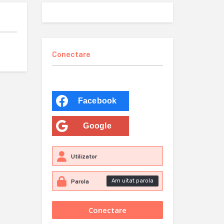
Conectare
Facebook
Google
Am uitat parola