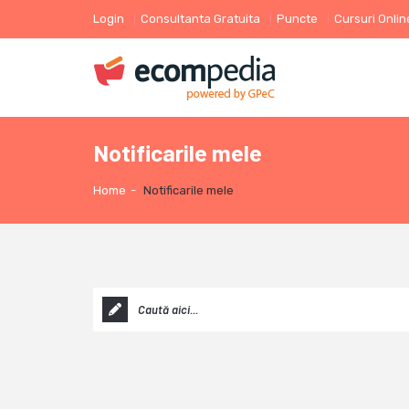
Login
Consultanta Gratuita
Puncte
Cursuri Onlin
Notificarile mele
Home
-
Notificarile mele