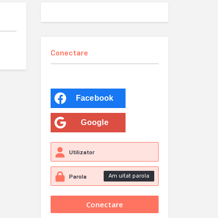
Conectare
Facebook
Google
Am uitat parola