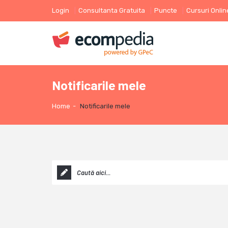
Login
Consultanta Gratuita
Puncte
Cursuri Onlin
Notificarile mele
Home
-
Notificarile mele