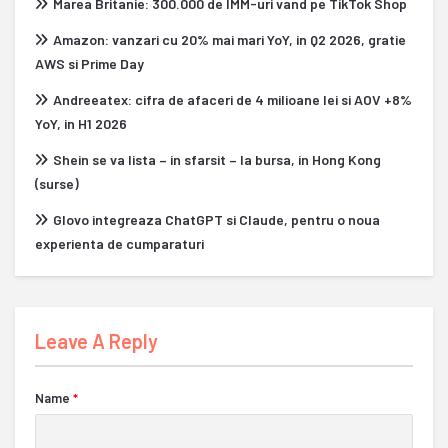
Marea Britanie: 300.000 de IMM-uri vand pe TikTok Shop
Amazon: vanzari cu 20% mai mari YoY, in Q2 2026, gratie
AWS si Prime Day
Andreeatex: cifra de afaceri de 4 milioane lei si AOV +8%
YoY, in H1 2026
Shein se va lista – in sfarsit – la bursa, in Hong Kong
(surse)
Glovo integreaza ChatGPT si Claude, pentru o noua
experienta de cumparaturi
Leave A Reply
Name
*