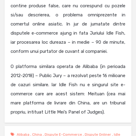
contine produse false, care nu corespund cu pozele
si/sau descrierea, o problema omniprezente in
comertul online asiatic. In jur de jumatate dintre
disputele e-commerce ajung in fata Juriului Idle Fish,
iar procesarea loc dureaza – in medie – 90 de minute,
conform unui purtator de cuvant al companiei.
O platforma similara operata de Alibaba (in perioada
2012-2018) – Public Jury – a rezolvat peste 16 milioane
de cazuri similare. Iar Idle Fish nu e singurul site e-
commerce care are acest sistem: Meituan (cea mai
mare platforma de livrare din China, are un tribunal
propriu, intituat Little Mei’s Panel of Judges).
Alibaba
,
China
,
Dispute E-Commerce
,
Dispute Onliner
,
Idle