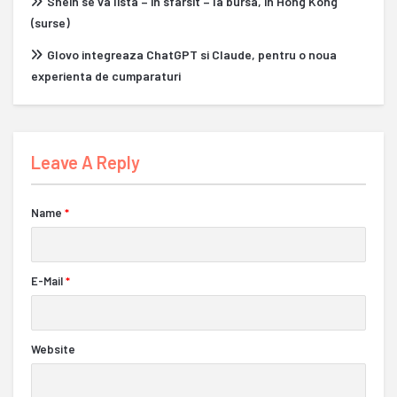
Shein se va lista – in sfarsit – la bursa, in Hong Kong
(surse)
Glovo integreaza ChatGPT si Claude, pentru o noua
experienta de cumparaturi
Leave A Reply
Name
*
E-Mail
*
Website