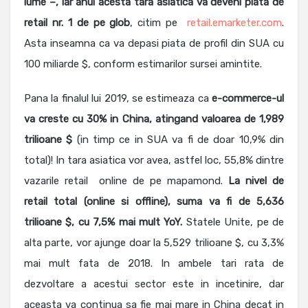
lume –, iar anul acesta tara asiatica va deveni piata de
retail nr. 1 de pe glob
, citim pe
retail.emarketer.com
.
Asta inseamna ca va depasi piata de profil din SUA cu
100 miliarde $, conform estimarilor sursei amintite.
Pana la finalul lui 2019, se estimeaza ca
e-commerce-ul
va creste cu 30% in China, atingand valoarea de 1,989
trilioane $
(in timp ce in SUA va fi de doar 10,9% din
total)! In tara asiatica vor avea, astfel loc, 55,8% dintre
vazarile retail online de pe mapamond.
La nivel de
retail total (online si offline), suma va fi de 5,636
trilioane $, cu 7,5% mai mult YoY.
Statele Unite, pe de
alta parte, vor ajunge doar la 5,529 trilioane $, cu 3,3%
mai mult fata de 2018. In ambele tari rata de
dezvoltare a acestui sector este in incetinire, dar
aceasta va continua sa fie mai mare in China decat in