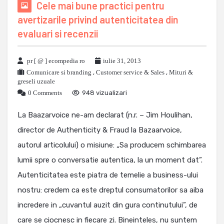
Cele mai bune practici pentru
avertizarile privind autenticitatea din
evaluari si recenzii
pr [ @ ] ecompedia ro
iulie 31, 2013
Comunicare si branding
,
Customer service & Sales
,
Mituri &
greseli uzuale
0 Comments
948 vizualizari
La Baazarvoice ne-am declarat (n.r. – Jim Houlihan,
director de Authenticity & Fraud la Bazaarvoice,
autorul articolului) o misiune: „Sa producem schimbarea
lumii spre o conversatie autentica, la un moment dat”.
Autenticitatea este piatra de temelie a business-ului
nostru: credem ca este dreptul consumatorilor sa aiba
incredere in „cuvantul auzit din gura continutului”, de
care se ciocnesc in fiecare zi. Bineinteles, nu suntem