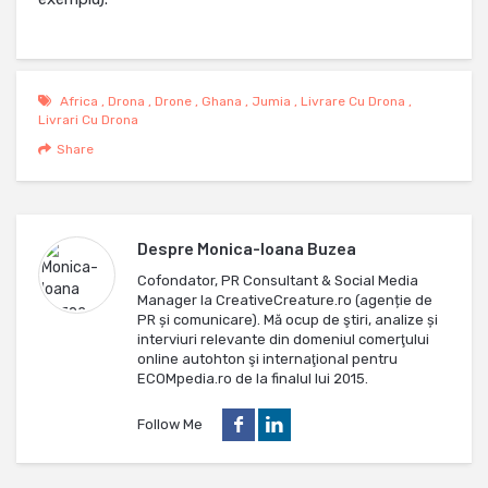
Africa
,
Drona
,
Drone
,
Ghana
,
Jumia
,
Livrare Cu Drona
,
Livrari Cu Drona
Share
Despre
Monica-Ioana Buzea
Cofondator, PR Consultant & Social Media
Manager la CreativeCreature.ro (agenție de
PR și comunicare). Mă ocup de ştiri, analize și
interviuri relevante din domeniul comerţului
online autohton şi internaţional pentru
ECOMpedia.ro de la finalul lui 2015.
Follow Me