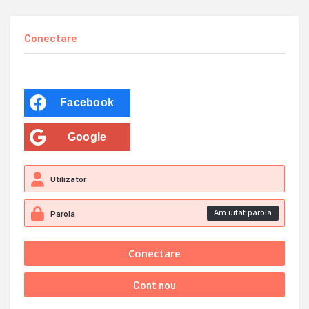
Conectare
Facebook
Google
Am uitat parola