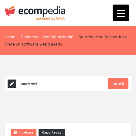
Home
-
Business
-
Chestiuni legale
-
Ce trebuie sa fac pentru a
vinde un software web based?
Caută
Raporteaza
Intrebare