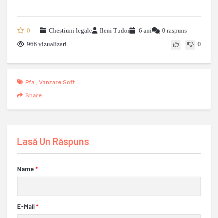
0
Chestiuni legale
Ileni Tudor
6 ani
0 raspuns
966 vizualizari
0
Pfa
,
Vanzare Soft
Share
Lasă Un Răspuns
Name
*
E-Mail
*