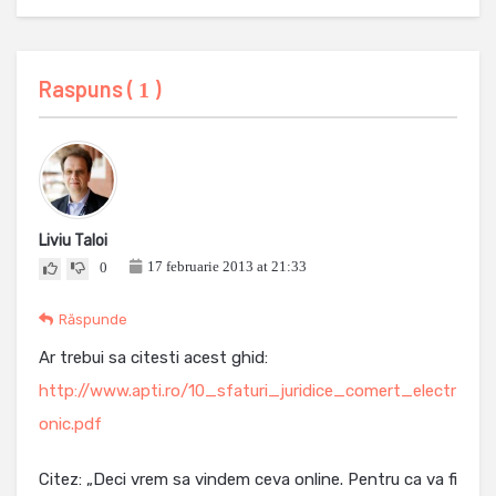
Raspuns (
)
1
Liviu Taloi
17 februarie 2013 at 21:33
0
Răspunde
Ar trebui sa citesti acest ghid:
http://www.apti.ro/10_sfaturi_juridice_comert_electr
onic.pdf
Citez: „Deci vrem sa vindem ceva online. Pentru ca va fi