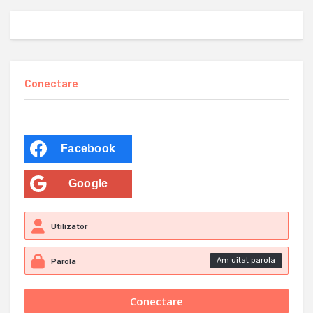
Conectare
Facebook
Google
Am uitat parola