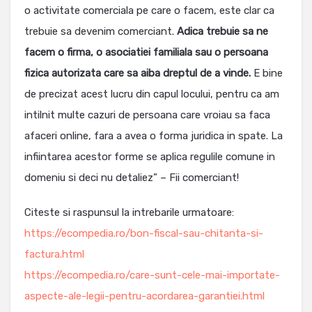
o activitate comerciala pe care o facem, este clar ca
trebuie sa devenim comerciant.
Adica trebuie sa ne
facem o firma, o asociatiei familiala sau o persoana
fizica autorizata care sa aiba dreptul de a vinde.
E bine
de precizat acest lucru din capul locului, pentru ca am
intilnit multe cazuri de persoana care vroiau sa faca
afaceri online, fara a avea o forma juridica in spate. La
infiintarea acestor forme se aplica regulile comune in
domeniu si deci nu detaliez” – Fii comerciant!
Citeste si raspunsul la intrebarile urmatoare:
https://ecompedia.ro/bon-fiscal-sau-chitanta-si-
factura.html
https://ecompedia.ro/care-sunt-cele-mai-importate-
aspecte-ale-legii-pentru-acordarea-garantiei.html