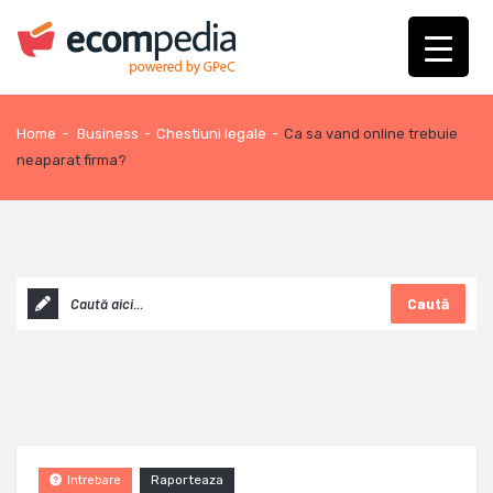
Home
-
Business
-
Chestiuni legale
-
Ca sa vand online trebuie
neaparat firma?
Caută
Raporteaza
Intrebare