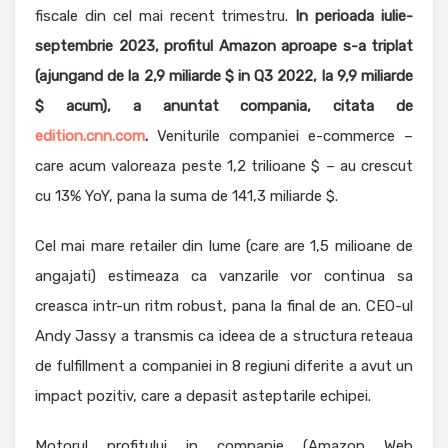
fiscale din cel mai recent trimestru.
In perioada iulie-
septembrie 2023, profitul Amazon aproape s-a triplat
(ajungand de la 2,9 miliarde $ in Q3 2022, la 9,9 miliarde
$ acum), a anuntat compania, citata de
edition.cnn.com
.
Veniturile companiei e-commerce –
care acum valoreaza peste 1,2 trilioane $ – au crescut
cu 13% YoY, pana la suma de 141,3 miliarde $.
Cel mai mare retailer din lume (care are 1,5 milioane de
angajati) estimeaza ca vanzarile vor continua sa
creasca intr-un ritm robust, pana la final de an. CEO-ul
Andy Jassy a transmis ca ideea de a structura reteaua
de fulfillment a companiei in 8 regiuni diferite a avut un
impact pozitiv, care a depasit asteptarile echipei.
Motorul profitului in companie (Amazon Web