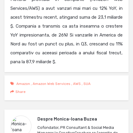
Services/AWS) a avut vanzari mai mari cu 12% YoY, in
acest trimestru recent, atingand suma de 23,1 miliarde
$. Compania a transmis ca asta inseamna o crestere
YoY impresionanta, de 26%! Si vanzarile in America de
Nord au fost un punct cu plus, in Q3, crescand cu 11%
comparativ cu aceeasi perioada a anului fiscal trecut,
pana la 87,9 miliarde $.
Amazon
,
Amazon Web Services
,
AWS
,
SUA
Share
Despre
Monica-Ioana Buzea
Cofondator, PR Consultant & Social Media
Manager la CreativeCreature.ro (agenție de