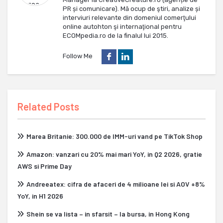
PR și comunicare). Mă ocup de ştiri, analize și
interviuri relevante din domeniul comerţului
online autohton şi internaţional pentru
ECOMpedia.ro de la finalul lui 2015.
Follow Me
Related Posts
Marea Britanie: 300.000 de IMM-uri vand pe TikTok Shop
Amazon: vanzari cu 20% mai mari YoY, in Q2 2026, gratie
AWS si Prime Day
Andreeatex: cifra de afaceri de 4 milioane lei si AOV +8%
YoY, in H1 2026
Shein se va lista – in sfarsit – la bursa, in Hong Kong