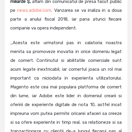
miliarde $,
aflam din comunicatul de presa facut public
pe
news.adobe.com
. Vanzarea se va inaliza in a doua
parte a anului fiscal 2018, iar pana atunci fiecare
companie va opera independent.
,,Acesta este urmatorul pas in calatoria noastra
menita sa promoveze inovatia in orice domeniu legat
de comert. Continutul si abilitatile comerciale sunt
acum legate inextricabil, iar comertul joaca un rol mai
important ca niciodata in experienta utilizatorului.
Magento este cea mai populara platforma de comert
din lume, iar Adobe este lider in domeniul crearii si
oferirii de experiente digitale de nota 10, astfel incat
impreuna vom putea permite oricarei afaceri sa creeze
si sa ofere experiente in timp real, sa relationeze si sa
tranzactioneze cu clientii de-a lungul fiecarui pas al