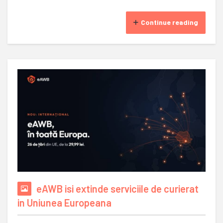
Continue reading
eAWB isi extinde serviciile de curierat
in Uniunea Europeana