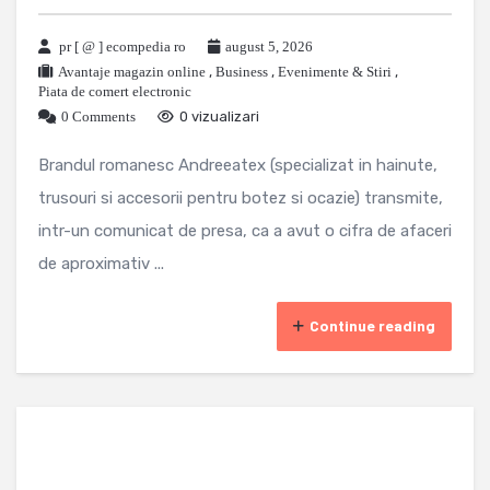
pr [ @ ] ecompedia ro
august 5, 2026
Avantaje magazin online
,
Business
,
Evenimente & Stiri
,
Piata de comert electronic
0 Comments
0 vizualizari
Brandul romanesc Andreeatex (specializat in hainute,
trusouri si accesorii pentru botez si ocazie) transmite,
intr-un comunicat de presa, ca a avut o cifra de afaceri
de aproximativ ...
Continue reading