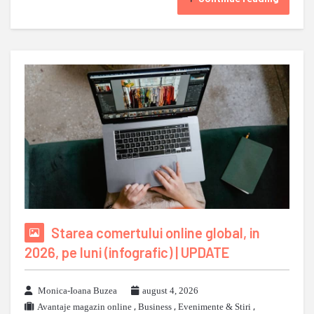
Starea comertului online global, in
2026, pe luni (infografic) | UPDATE
Monica-Ioana Buzea
august 4, 2026
Avantaje magazin online
,
Business
,
Evenimente & Stiri
,