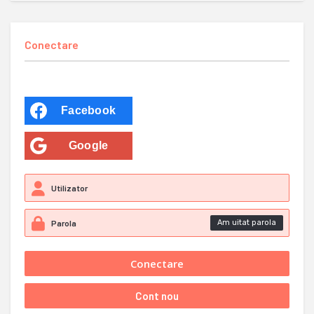
Conectare
Facebook
Google
Am uitat parola