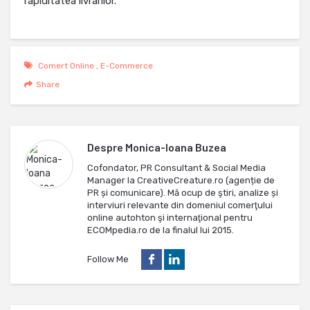
rapiditatea livrarilor.
Comert Online
,
E-Commerce
Share
Despre
Monica-Ioana Buzea
Cofondator, PR Consultant & Social Media
Manager la CreativeCreature.ro (agenție de
PR și comunicare). Mă ocup de ştiri, analize și
interviuri relevante din domeniul comerţului
online autohton şi internaţional pentru
ECOMpedia.ro de la finalul lui 2015.
Follow Me