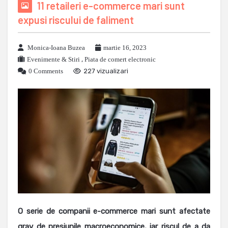
11 retaileri e-commerce mari sunt
expusi riscului de faliment
Monica-Ioana Buzea
martie 16, 2023
Evenimente & Stiri
,
Piata de comert electronic
0 Comments
227 vizualizari
O serie de companii e-commerce mari sunt afectate
grav de presiunile macroeconomice, iar riscul de a da