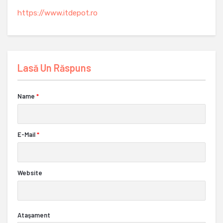
https://www.itdepot.ro
Lasă Un Răspuns
Name
*
E-Mail
*
Website
Ataşament