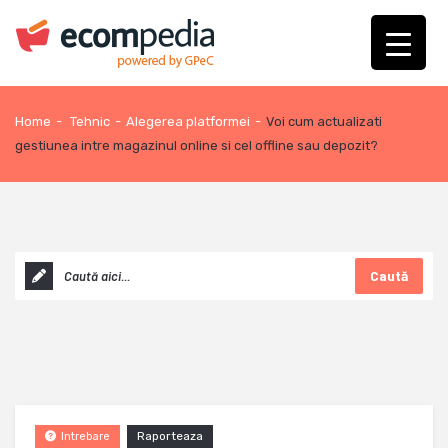
Home
-
Tehnic
-
Alegerea platformei
-
Voi cum actualizati
gestiunea intre magazinul online si cel offline sau depozit?
Caută
Raporteaza
Intrebare