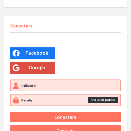
Conectare
Facebook
Google
Am uitat parola