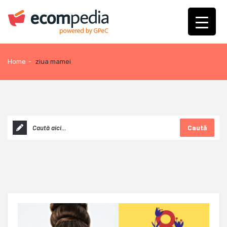
Home
-
ziua mamei
Caută