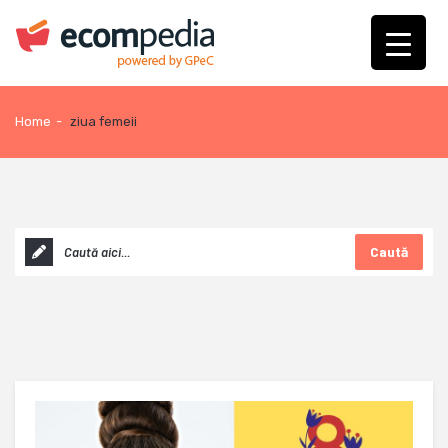
Home
-
ziua femeii
Caută