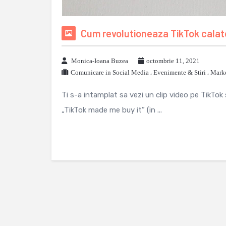
Cum revolutioneaza TikTok calat
Monica-Ioana Buzea
octombrie 11, 2021
Comunicare in Social Media
,
Evenimente & Stiri
,
Marke
Ti s-a intamplat sa vezi un clip video pe TikTo
„TikTok made me buy it” (in ...