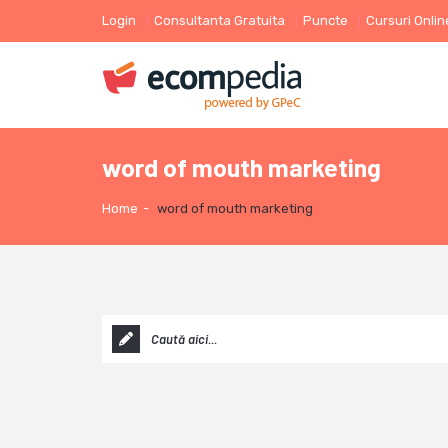
Login
Consultanta Gratuita
Puncte
Cursuri Onlin
word of mouth marketing
Home
-
word of mouth marketing