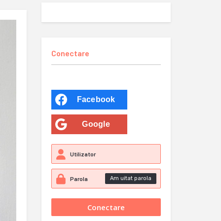
Conectare
Facebook
Google
Am uitat parola