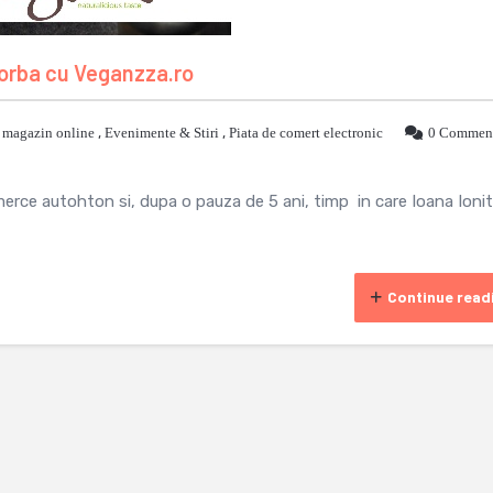
orba cu Veganzza.ro
 magazin online
,
Evenimente & Stiri
,
Piata de comert electronic
0 Commen
erce autohton si, dupa o pauza de 5 ani, timp in care Ioana Ioni
Continue read