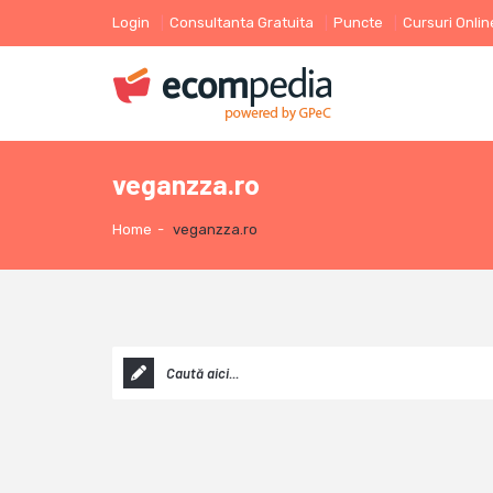
Login
Consultanta Gratuita
Puncte
Cursuri Onlin
veganzza.ro
Home
-
veganzza.ro