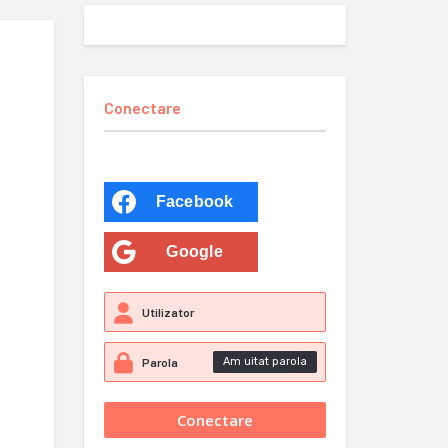
Conectare
Facebook
Google
Am uitat parola