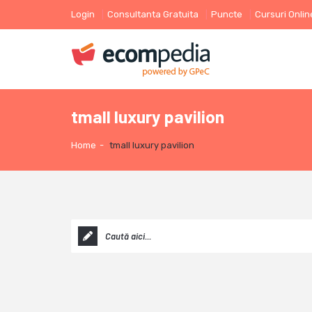
Login
Consultanta Gratuita
Puncte
Cursuri Onlin
tmall luxury pavilion
Home
-
tmall luxury pavilion