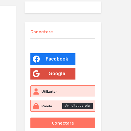
Conectare
Facebook
Google
Am uitat parola