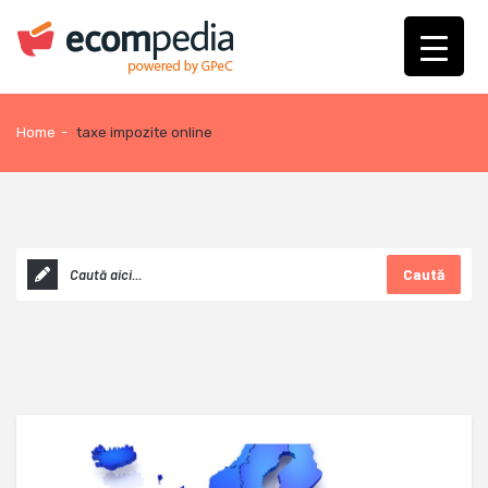
Home
-
taxe impozite online
Caută