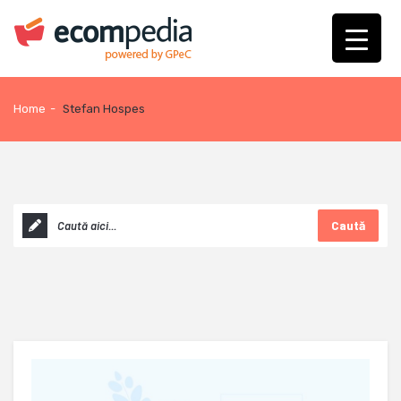
Home
-
Stefan Hospes
Caută