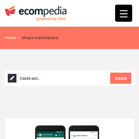
Home
-
shops marketplace
Caută