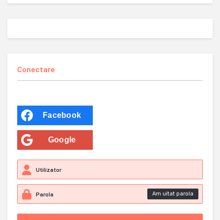
Conectare
Facebook
Google
Am uitat parola