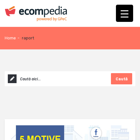
Home
-
raport
Caută