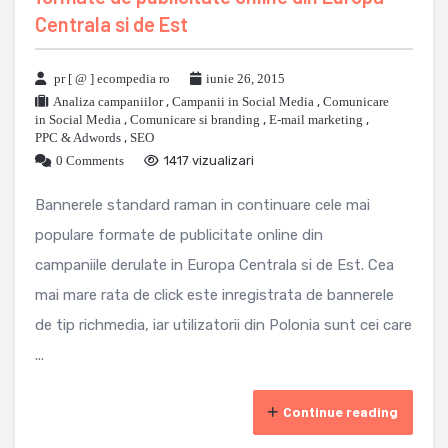
Centrala si de Est
pr [ @ ] ecompedia ro
iunie 26, 2015
Analiza campaniilor
,
Campanii in Social Media
,
Comunicare
in Social Media
,
Comunicare si branding
,
E-mail marketing
,
PPC & Adwords
,
SEO
0 Comments
1417 vizualizari
Bannerele standard raman in continuare cele mai
populare formate de publicitate online din
campaniile derulate in Europa Centrala si de Est. Cea
mai mare rata de click este inregistrata de bannerele
de tip richmedia, iar utilizatorii din Polonia sunt cei care
...
Continue reading