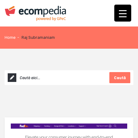
Home
-
Raj Subramaniam
Caută