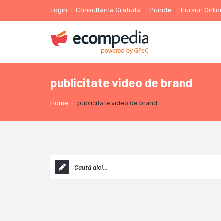
Login
Consultanta Gratuita
Puncte
Cursuri Onlin
publicitate video de brand
Home
-
publicitate video de brand