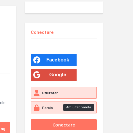
Conectare
Facebook
Google
ile
Am uitat parola
ing