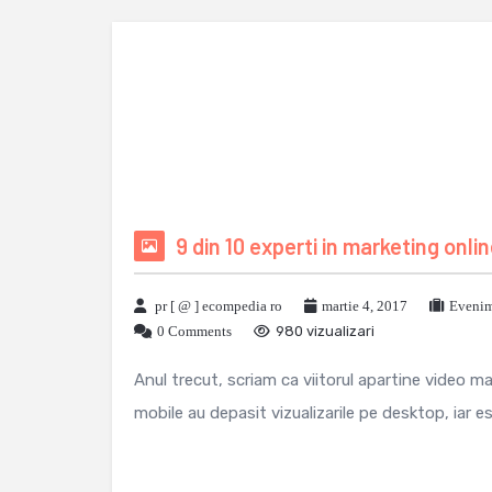
9 din 10 experti in marketing onl
pr [ @ ] ecompedia ro
martie 4, 2017
Evenim
0 Comments
980 vizualizari
Anul trecut, scriam ca viitorul apartine video mar
mobile au depasit vizualizarile pe desktop, iar e