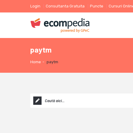
Login
Consultanta Gratuita
Puncte
Cursuri Onlin
paytm
Home
-
paytm