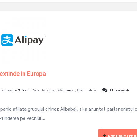
 extinde in Europa
venimente & Stiri
,
Piata de comert electronic
,
Plati online
0 Comments
panie afiliata grupului chinez Alibaba), si-a anuntat parteneriatul c
tinderea pe vechiul ...
Continue read