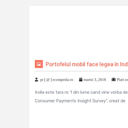
Portofelul mobil face legea in Ind
pr [ @ ] ecompedia ro
martie 3, 2018
Plati o
India este tara nr. 1 din lume cand vine vorba de
Consumer Payments Insight Survey”, creat de