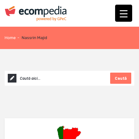
Home
-
Nassrin Majid
Caută