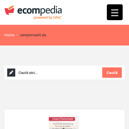
Home
-
lampenwelt.de
Caută