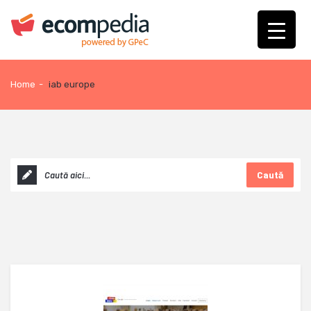
Home
-
iab europe
Caută