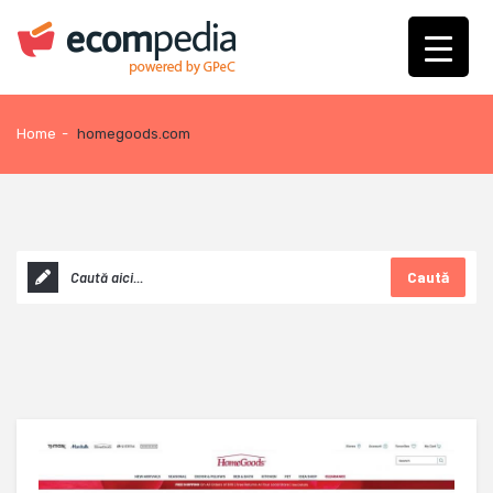
Home
-
homegoods.com
Caută