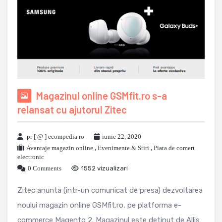
Magazinul online GSMfit.ro s-a
relansat cu ajutorul Zitec
pr [ @ ] ecompedia ro
iunie 22, 2020
Avantaje magazin online
,
Evenimente & Stiri
,
Piata de comert
electronic
0 Comments
1552 vizualizari
Zitec anunta (intr-un comunicat de presa) dezvoltarea
noului magazin online GSMfit.ro, pe platforma e-
commerce Magento 2. Magazinul este detinut de Allis