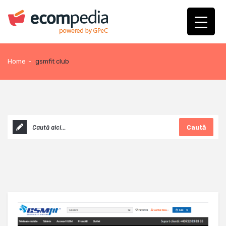
Home
-
gsmfit club
Caută