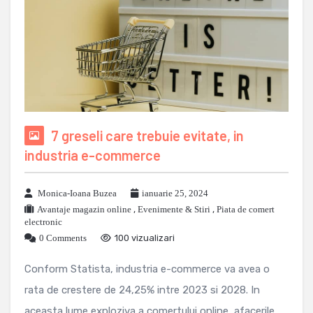
7 greseli care trebuie evitate, in
industria e-commerce
Monica-Ioana Buzea
ianuarie 25, 2024
Avantaje magazin online
,
Evenimente & Stiri
,
Piata de comert
electronic
0 Comments
100 vizualizari
Conform Statista, industria e-commerce va avea o
rata de crestere de 24,25% intre 2023 si 2028. In
aceasta lume exploziva a comertului online, afacerile