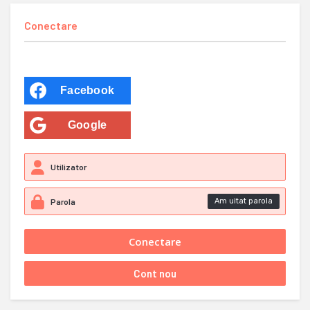
Conectare
Facebook
Google
Am uitat parola