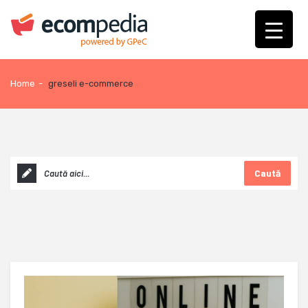
Home
-
greseli e-commerce
Caută