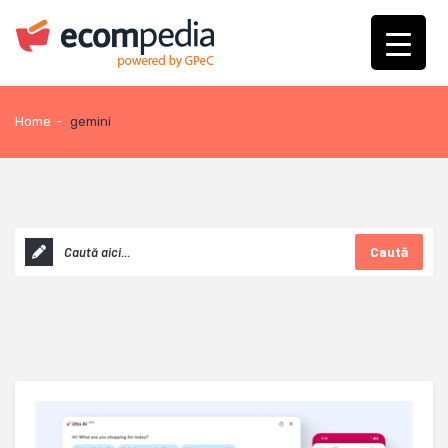
Home
-
gemini
Caută