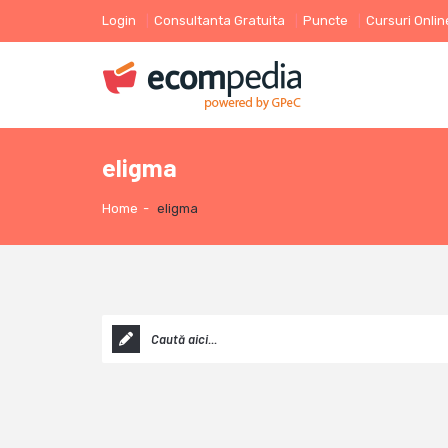
Login
Consultanta Gratuita
Puncte
Cursuri Onlin
eligma
Home
-
eligma