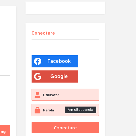
Conectare
Facebook
Google
Am uitat parola
ing