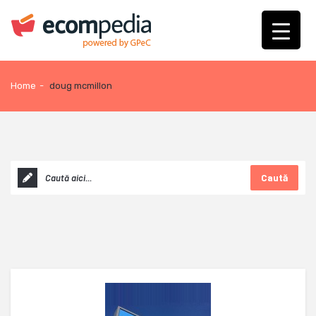
Home
-
doug mcmillon
Caută