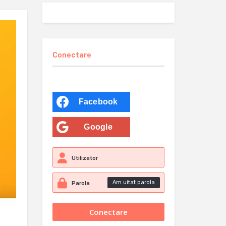
Conectare
Facebook
Google
Am uitat parola