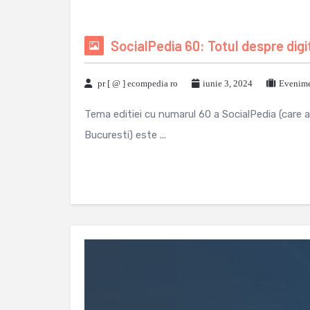
SocialPedia 60: Totul despre digi
pr [ @ ] ecompedia ro
iunie 3, 2024
Evenime
Tema editiei cu numarul 60 a SocialPedia (care a
Bucuresti) este ...