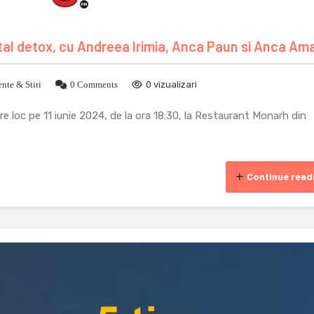
tal detox, cu Andreea Irimia, Anca Paun si Anca Ama
nte & Stiri
0 Comments
0 vizualizari
re loc pe 11 iunie 2024, de la ora 18:30, la Restaurant Monarh din
Continue read