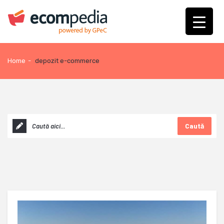
Home
-
depozit e-commerce
Caută