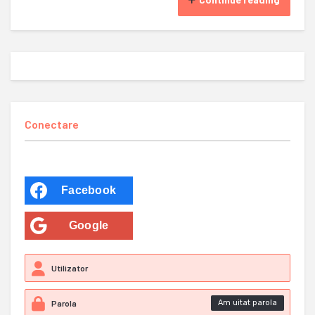
Conectare
Facebook
Google
Am uitat parola