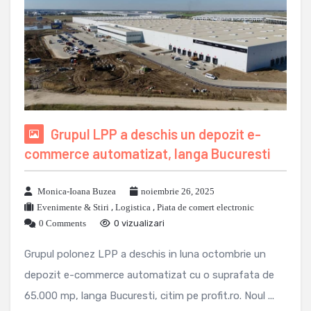
Grupul LPP a deschis un depozit e-
commerce automatizat, langa Bucuresti
Monica-Ioana Buzea
noiembrie 26, 2025
Evenimente & Stiri
,
Logistica
,
Piata de comert electronic
0 Comments
0 vizualizari
Grupul polonez LPP a deschis in luna octombrie un
depozit e-commerce automatizat cu o suprafata de
65.000 mp, langa Bucuresti, citim pe profit.ro. Noul ...