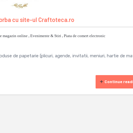
rba cu site-ul Craftoteca.ro
e magazin online
,
Evenimente & Stiri
,
Piata de comert electronic
oduse de papetarie (plicuri, agende, invitatii, meniuri, hartie de m
Continue read