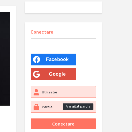
Conectare
Facebook
Google
Am uitat parola