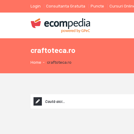
Login
Consultanta Gratuita
Puncte
Cursuri Onlin
craftoteca.ro
Home
-
craftoteca.ro