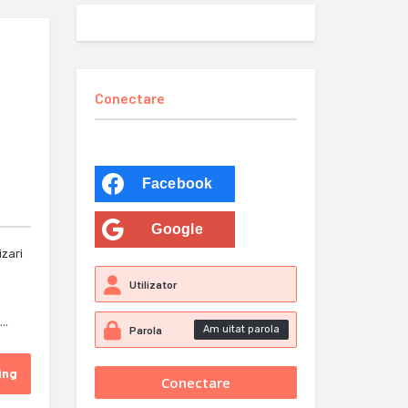
Conectare
Facebook
Google
izari
..
Am uitat parola
ing