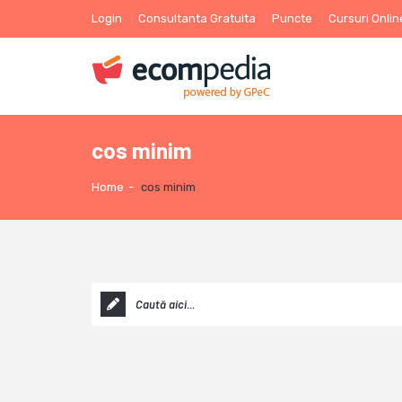
Login
Consultanta Gratuita
Puncte
Cursuri Onlin
cos minim
Home
-
cos minim