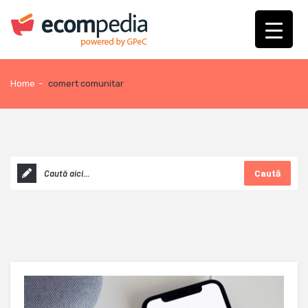
Home
-
comert comunitar
Caută