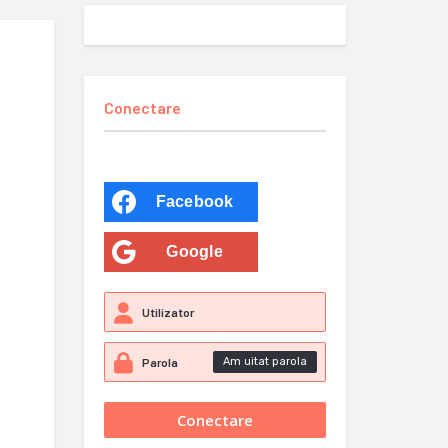
Conectare
Facebook
Google
Am uitat parola