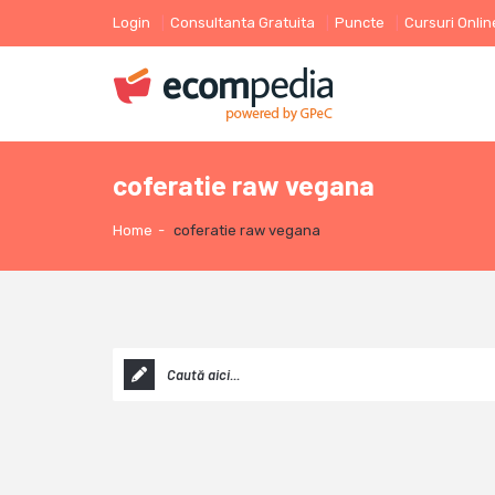
Login
Consultanta Gratuita
Puncte
Cursuri Onlin
coferatie raw vegana
Home
-
coferatie raw vegana