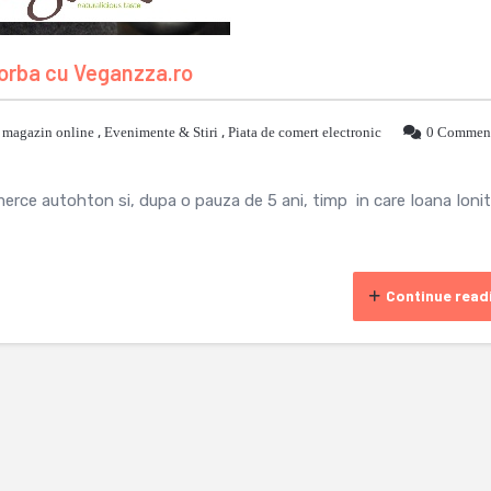
orba cu Veganzza.ro
 magazin online
,
Evenimente & Stiri
,
Piata de comert electronic
0 Commen
erce autohton si, dupa o pauza de 5 ani, timp in care Ioana Ioni
Continue read