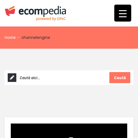
Home
-
channelengine
Caută