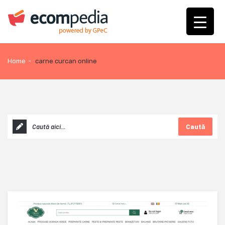
Home
-
carne curcan online
Caută