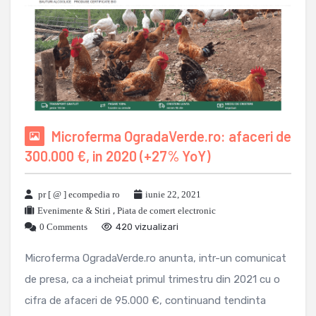
Microferma OgradaVerde.ro: afaceri de
300.000 €, in 2020 (+27% YoY)
pr [ @ ] ecompedia ro
iunie 22, 2021
Evenimente & Stiri
,
Piata de comert electronic
0 Comments
420 vizualizari
Microferma OgradaVerde.ro anunta, intr-un comunicat
de presa, ca a incheiat primul trimestru din 2021 cu o
cifra de afaceri de 95.000 €, continuand tendinta