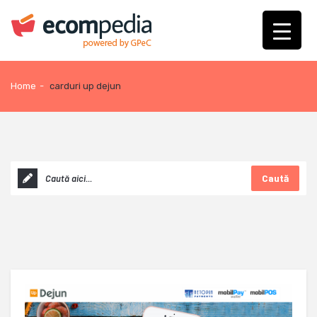
Home
-
carduri up dejun
Caută