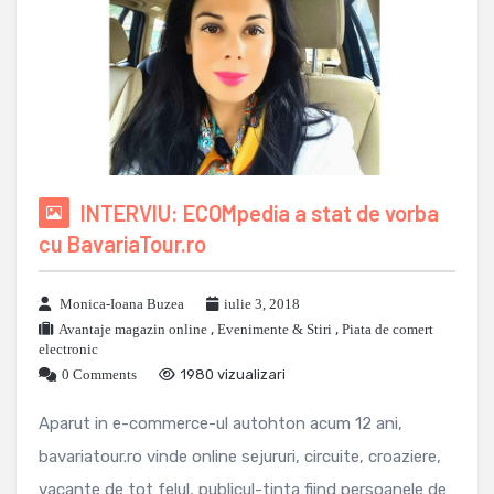
INTERVIU: ECOMpedia a stat de vorba
cu BavariaTour.ro
Monica-Ioana Buzea
iulie 3, 2018
Avantaje magazin online
,
Evenimente & Stiri
,
Piata de comert
electronic
0 Comments
1980 vizualizari
Aparut in e-commerce-ul autohton acum 12 ani,
bavariatour.ro vinde online sejururi, circuite, croaziere,
vacante de tot felul, publicul-tinta fiind persoanele de