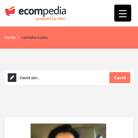
Home
-
camelia badiu
Caută