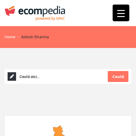
Home
-
Adosh Sharma
Caută