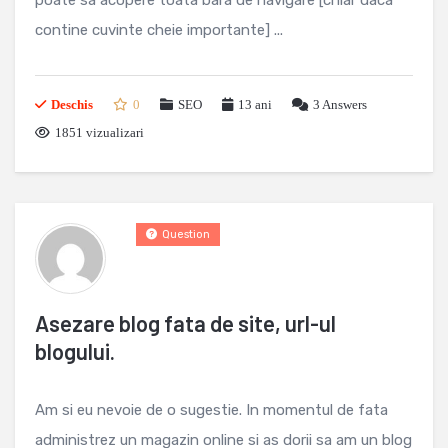
poate sa acopere toata bara de navigare [chiar daca
contine cuvinte cheie importante] ...
Deschis
0
SEO
13 ani
3
Answers
1851 vizualizari
Question
Asezare blog fata de site, url-ul
blogului.
Am si eu nevoie de o sugestie. In momentul de fata
administrez un magazin online si as dorii sa am un blog