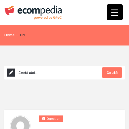
Home
-
url
Caută
Question