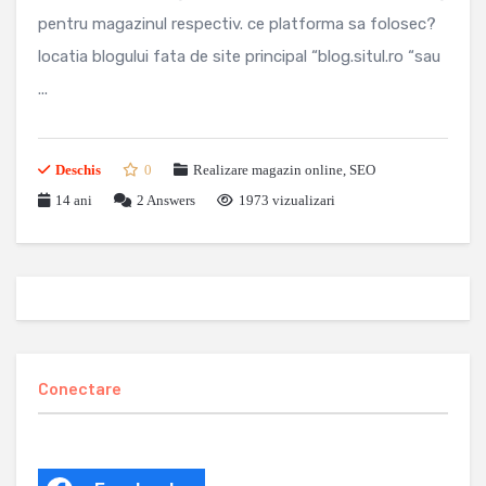
pentru magazinul respectiv. ce platforma sa folosec?
locatia blogului fata de site principal “blog.situl.ro “sau
...
Deschis
0
Realizare magazin online
,
SEO
14 ani
2
Answers
1973 vizualizari
Conectare